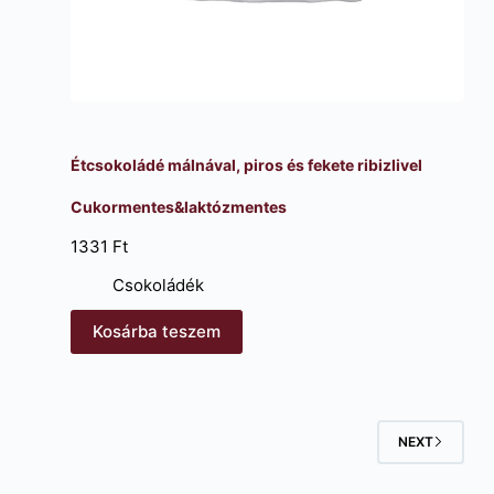
Étcsokoládé málnával, piros és fekete ribizlivel
Cukormentes&laktózmentes
1331
Ft
Csokoládék
Kosárba teszem
NEXT