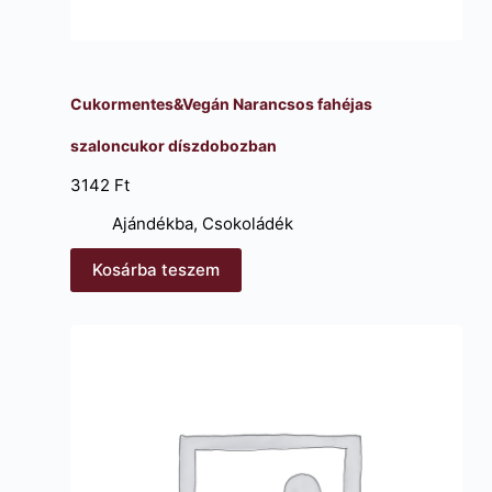
Cukormentes&Vegán Narancsos fahéjas
szaloncukor díszdobozban
3142
Ft
Ajándékba
,
Csokoládék
Kosárba teszem