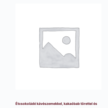
Étcsokoládé kávészemekkel, kakaóbab törettel és