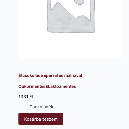
Étcsokoládé eperrel és málnával
Cukormentes&Laktózmentes
1331
Ft
Csokoládék
Kosárba teszem