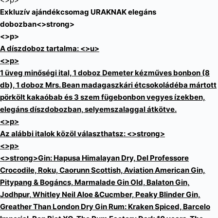
Exkluzív ajándékcsomag URAKNAK elegáns
dobozban<>strong>
<>p>
A díszdoboz tartalma: <>u>
<>p>
1 üveg minőségi ital, 1 doboz Demeter kézműves bonbon (8
db), 1 doboz Mrs. Bean madagaszkári étcsokoládéba mártott
pörkölt kakaóbab és 3 szem fügebonbon vegyes ízekben,
elegáns díszdobozban, selyemszalaggal átkötve.
<>p>
Az alábbi italok közöl választhatsz: <>strong>
<>p>
<>strong>Gin: Hapusa Himalayan Dry, Del Professore
Crocodile, Roku, Caorunn Scottish, Aviation American Gin,
Pitypang & Bogáncs, Marmalade Gin Old, Balaton Gin,
Jodhpur, Whitley Neil Aloe &Cucmber, Peaky Blinder Gin,
Greather Than London Dry Gin Rum: Kraken Spiced, Barcelo