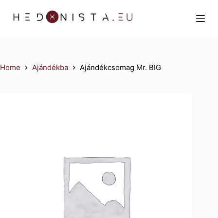
S
k
i
p
t
Home
Ajándékba
Ajándékcsomag Mr. BIG
o
c
o
n
t
e
n
t