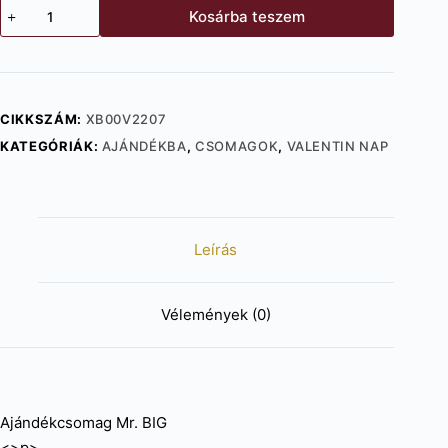
Ajándékcsomag
Kosárba teszem
Mr.
BIG
mennyiség
CIKKSZÁM:
XB00V2207
KATEGÓRIÁK:
AJÁNDÉKBA
,
CSOMAGOK
,
VALENTIN NAP
Leírás
Vélemények (0)
Ajándékcsomag Mr. BIG
<>p>