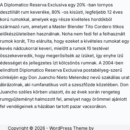
A Diplomatico Reserva Exclusiva egy 20% -ban tornyos
desztillált rum keveréke, 80% -os kisüsti, legfeljebb 12 éves
korú rumokkal, amelyek egy része kivételes hordókból
származó rum, amelyet a Master Blender Tito Cordero titkos
előkészületeiben használnak. Noha nem fedi fel a felhasznált
rumok korát, Tito elárulta, hogy ezeket a kivételes rumokat egy
kevés nádcukorral keveri, mielőtt a rumok fő testével
összekeveredik, hogy megerősítsék az ízüket, így enyhe ízű
édességet és jellegzetes ízt kölcsönös rumnak. A 2004-ben
elindított Diplomatico Reserva Exclusiva postabélyeg-szerű
címkéjén egy Don Juancho Nieto Melendez nevű szakállas urat
ábrázolnak, aki rumfanatikus volt a szeszfőzde közelében. Don
Juancho széles körben utazott, és az évek során rengeteg
rumgyűjteményt halmozott fel, amelyet nagy örömmel ajánlott
fel vendégeinek a házában tartott pazar vacsorákon.
Copyright © 2026 - WordPress Theme by