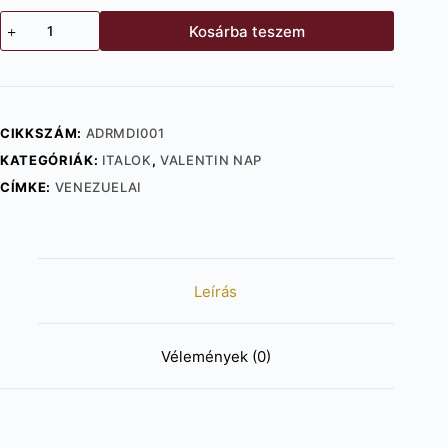
Diplomatico
Kosárba teszem
Reserva
Exclusiva
40%
(0,7l)
CIKKSZÁM:
ADRMDI001
mennyiség
KATEGÓRIÁK:
ITALOK
,
VALENTIN NAP
CÍMKE:
VENEZUELAI
Leírás
Vélemények (0)