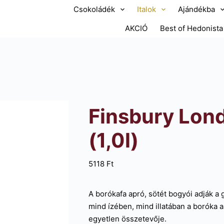
Csokoládék
Italok
Ajándékba
AKCIÓ
Best of Hedonista
Finsbury Lon
(1,0l)
5118
Ft
A borókafa apró, sötét bogyói adják a gi
mind ízében, mind illatában a boróka
egyetlen összetevője.