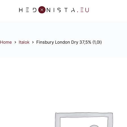
S
k
i
p
t
o
Home
Italok
Finsbury London Dry 37,5% (1,0l)
c
o
n
t
e
n
t