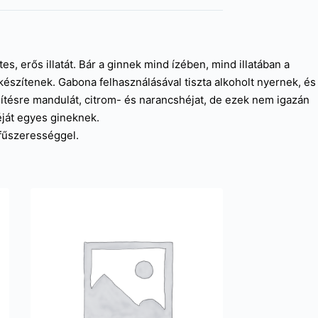
s, erős illatát. Bár a ginnek mind ízében, mind illatában a
észítenek. Gabona felhasználásával tiszta alkoholt nyernek, és
zesítésre mandulát, citrom- és narancshéjat, de ezek nem igazán
éját egyes gineknek.
 fűszerességgel.