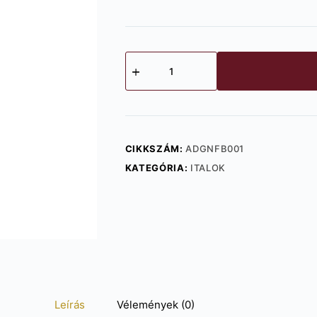
Finsbury
London
Dry
37,5%
(1,0l)
mennyiség
CIKKSZÁM:
ADGNFB001
KATEGÓRIA:
ITALOK
Leírás
Vélemények (0)