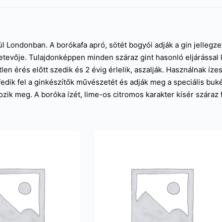
 Londonban. A borókafa apró, sötét bogyói adják a gin jellegzete
evője. Tulajdonképpen minden száraz gint hasonló eljárással k
tlen érés előtt szedik és 2 évig érlelik, aszalják. Használnak í
fedik fel a ginkészítők művészetét és adják meg a speciális buk
kozik meg. A boróka ízét, lime-os citromos karakter kísér száraz