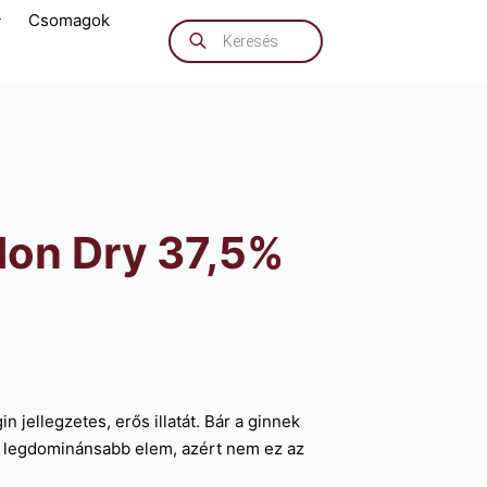
Csomagok
Products
search
don Dry 37,5%
n jellegzetes, erős illatát. Bár a ginnek
 a legdominánsabb elem, azért nem ez az