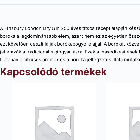
A Finsbury London Dry Gin 250 éves titkos recept alapján készül
boróka a legdominánsabb elem, azért nem ez az egyetlen összet
ezt követően desztillálják borókabogyó-olajjal. A borókát közve
jellemzők a tradicionális gingyártásra. Ezek a másodízesítések 
Illatában a citrusos aromák és a boróka jellegzetes illata mutat
Kapcsolódó termékek