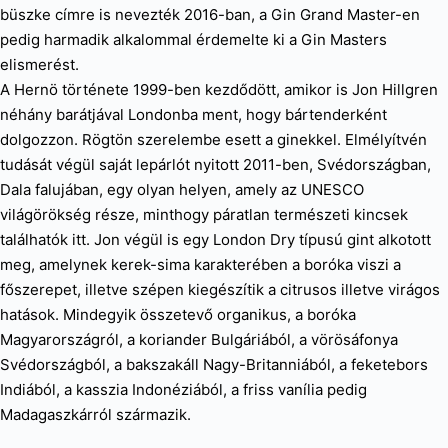
büszke címre is nevezték 2016-ban, a Gin Grand Master-en
pedig harmadik alkalommal érdemelte ki a Gin Masters
elismerést.
A Hernö története 1999-ben kezdődött, amikor is Jon Hillgren
néhány barátjával Londonba ment, hogy bártenderként
dolgozzon. Rögtön szerelembe esett a ginekkel. Elmélyítvén
tudását végül saját lepárlót nyitott 2011-ben, Svédországban,
Dala falujában, egy olyan helyen, amely az UNESCO
világörökség része, minthogy páratlan természeti kincsek
találhatók itt. Jon végül is egy London Dry típusú gint alkotott
meg, amelynek kerek-sima karakterében a boróka viszi a
főszerepet, illetve szépen kiegészítik a citrusos illetve virágos
hatások. Mindegyik összetevő organikus, a boróka
Magyarországról, a koriander Bulgáriából, a vörösáfonya
Svédországból, a bakszakáll Nagy-Britanniából, a feketebors
Indiából, a kasszia Indonéziából, a friss vanília pedig
Madagaszkárról származik.