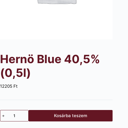
Hernö Blue 40,5%
(0,5l)
12205
Ft
Hernö
Kosárba teszem
Blue
40,5%