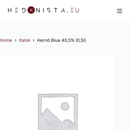
S
k
i
p
t
Home
Italok
Hernö Blue 40,5% (0,5l)
o
c
o
n
t
e
n
t