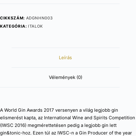
(0,5l)
mennyiség
CIKKSZÁM:
ADGNHN003
KATEGÓRIA:
ITALOK
Leírás
Vélemények (0)
A World Gin Awards 2017 versenyen a világ legjobb gin
elismerést kapta, az International Wine and Spirits Competition
(IWSC 2016) megmérettetésen pedig a legjobb gin lett
gin&tonic-hoz. Ezen túl az IWSC-n a Gin Producer of the year