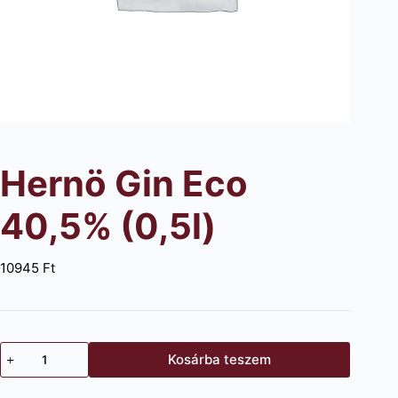
Hernö Gin Eco
40,5% (0,5l)
10945
Ft
Hernö
Kosárba teszem
Gin
Eco