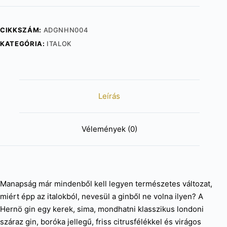
40,5%
(0,5l)
CIKKSZÁM:
ADGNHN004
mennyiség
KATEGÓRIA:
ITALOK
Leírás
Vélemények (0)
Manapság már mindenből kell legyen természetes változat,
miért épp az italokból, nevesül a ginből ne volna ilyen? A
Hernö gin egy kerek, sima, mondhatni klasszikus londoni
száraz gin, boróka jellegű, friss citrusfélékkel és virágos