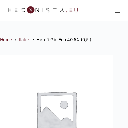
S
k
i
p
t
Home
Italok
Hernö Gin Eco 40,5% (0,5l)
o
c
o
n
t
e
n
t