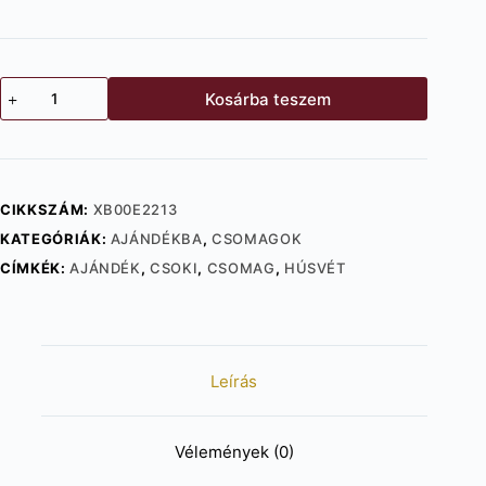
Húsvéti
Kosárba teszem
ajándékcsomag
"Tulipán"
mennyiség
CIKKSZÁM:
XB00E2213
KATEGÓRIÁK:
AJÁNDÉKBA
,
CSOMAGOK
CÍMKÉK:
AJÁNDÉK
,
CSOKI
,
CSOMAG
,
HÚSVÉT
Leírás
Vélemények (0)