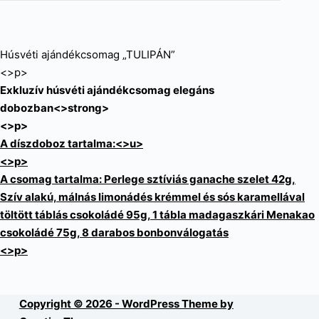
Húsvéti ajándékcsomag „TULIPÁN”
<>p>
Exkluzív húsvéti ajándékcsomag elegáns
dobozban<>strong>
<>p>
A díszdoboz tartalma:<>u>
<>p>
A csomag tartalma: Perlege sztíviás ganache szelet 42g,
Szív alakú, málnás limonádés krémmel és sós karamellával
töltött táblás csokoládé 95g, 1 tábla madagaszkári Menakao
csokoládé 75g, 8 darabos bonbonválogatás
<>p>
Copyright © 2026 - WordPress Theme by